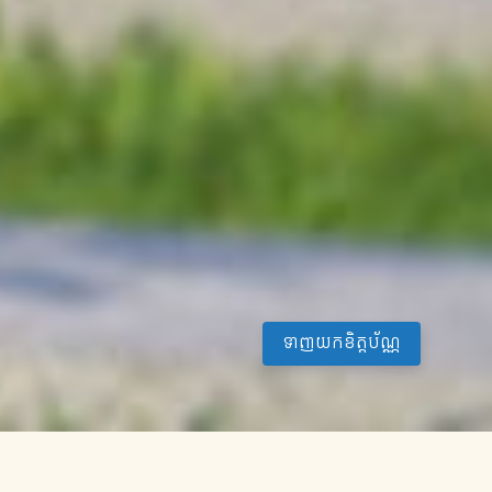
ទាញយកខិត្តប័ណ្ណ
គម្រោងទី២